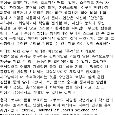
부상을 초래한다. 특히 초보자가 매트, 발판, 스폰지로 가득 차
있는 환경에서 훈련을 하게 되면, 자연스럽게 ‘이곳은 안전하기
때문에 아무거나 시도해도 된다’라고 생각하게 되어 뇌의 위험
감지 시스템을 사용하지 않게 된다. 인간은 자신의 ‘안전’을
제3자에게 위임하거나 책임을 전가할 때, 자신의 능력과 주변
환경을 고려하지 않고 스스로의 한계점을 뛰어넘어 무모한 행동을
한다. 사고나 부상의 발생을 방지하려면 우리가 스스로 할 수 있는
것이 무엇이고, 어떠한 상황에서 필요한 것이 무엇인지, 그리고 그
상황에서 주어진 위험을 감당할 수 있는지를 아는 것이 중요하다.
이러한 위험 감수의 원리를 바탕으로 ‘충격’을 바라보면
자발적으로 충격을 추구하는 것이야말로 의도치 않은 충격으로부터
자신을 지킬 수 있는 능동적인 결정이라 할 수 있다. 그렇다면
구체적으로 어떻게 자발적인 충격 감수성을 기를 수 있을까? 나는
긍정적인 변화를 위해서는 지덕체보다도 체덕지로 인지하는
사고방식이 더 효과적이라는 것을 수년간의 코칭과 실제 훈련
경험을 통해 알게 되었다. 즉, 몸으로 충격을 통제하는 방법을
배워야 정신도 충격으로부터 회복하는 법을 알게 되고, 또 그
이상의 성장까지도 기대할 수 있다는 것이다.
충격으로부터 몸을 보호하는 파쿠르의 다양한 낙법기술과 착지법이
얼마나 효과적이고 안전한지는 이미 해외에서 다수의 연구를 통해
증명되었다. 2013년, Journal of Sports Science and