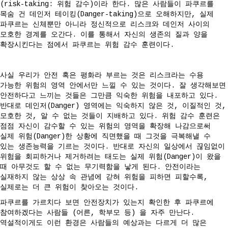
(risk-taking: 위험 감수)이라 한다. 많은 사람들이 파쿠르를
목숨 건 데인저 테이킹(Danger-taking)으로 오해하지만, 실제
파쿠르는 신체뿐만 아니라 정신적으로 리스크와 데인저 사이의
모호한 경계를 오간다. 이를 통해서 자신의 생존의 질과 양을
확장시킨다는 점에서 파쿠르는 위험 감수 훈련이다.
사실 우리가 안전 혹은 평화라 부르는 것은 리스크라는 수용
가능한 위험의 영역 안에서만 느낄 수 있는 것이다. 잘 생각해보면
안전하다고 느끼는 것들은 그만큼 익숙한 위험을 내포하고 있다.
반대로 데인저(Danger) 영역에는 익숙하지 않은 것, 이질적인 것,
모호한 것, 알 수 없는 것들이 지배하고 있다. 위험 감수 훈련은
점점 자신이 감수할 수 있는 위험의 영역을 확장해 나감으로써
실제 위험(Danger)한 상황에 직면했을 때 그것을 극복해낼 수
있는 생존능력을 기르는 것이다. 반대로 자신의 일상에서 끊임없이
위험을 회피하거나 제거하려는 태도는 실제 위험(Danger)이 왔을
때 아무것도 할 수 없는 무기력함을 낳게 된다. 안전이라는
실재하지 않는 상상 속 관념에 갇혀 위험을 피하면 피할수록,
실제로는 더 큰 위험이 찾아오는 것이다.
파쿠르를 가르치다 보면 안전장치가 있는지 확인한 후 파쿠르에
참여하겠다는 사람들 (어른, 학부모 등) 을 자주 만난다.
역설적이게도 이런 환경은 사람들의 예상과는 다르게 더 많은