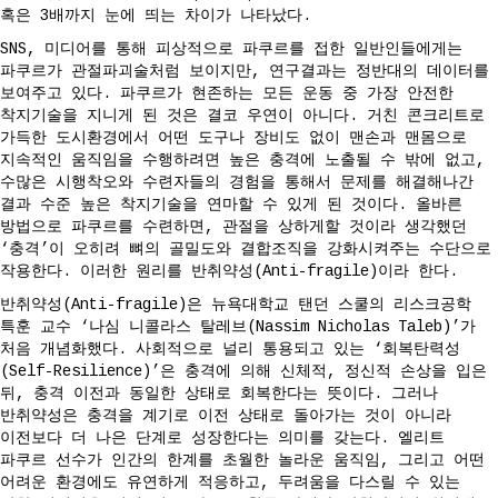
혹은 3배까지 눈에 띄는 차이가 나타났다.
SNS, 미디어를 통해 피상적으로 파쿠르를 접한 일반인들에게는
파쿠르가 관절파괴술처럼 보이지만, 연구결과는 정반대의 데이터를
보여주고 있다. 파쿠르가 현존하는 모든 운동 중 가장 안전한
착지기술을 지니게 된 것은 결코 우연이 아니다. 거친 콘크리트로
가득한 도시환경에서 어떤 도구나 장비도 없이 맨손과 맨몸으로
지속적인 움직임을 수행하려면 높은 충격에 노출될 수 밖에 없고,
수많은 시행착오와 수련자들의 경험을 통해서 문제를 해결해나간
결과 수준 높은 착지기술을 연마할 수 있게 된 것이다. 올바른
방법으로 파쿠르를 수련하면, 관절을 상하게할 것이라 생각했던
‘충격’이 오히려 뼈의 골밀도와 결합조직을 강화시켜주는 수단으로
작용한다. 이러한 원리를 반취약성(Anti-fragile)이라 한다.
반취약성(Anti-fragile)은 뉴욕대학교 탠던 스쿨의 리스크공학
특훈 교수 ‘나심 니콜라스 탈레브(Nassim Nicholas Taleb)’가
처음 개념화했다. 사회적으로 널리 통용되고 있는 ‘회복탄력성
(Self-Resilience)’은 충격에 의해 신체적, 정신적 손상을 입은
뒤, 충격 이전과 동일한 상태로 회복한다는 뜻이다. 그러나
반취약성은 충격을 계기로 이전 상태로 돌아가는 것이 아니라
이전보다 더 나은 단계로 성장한다는 의미를 갖는다. 엘리트
파쿠르 선수가 인간의 한계를 초월한 놀라운 움직임, 그리고 어떤
어려운 환경에도 유연하게 적응하고, 두려움을 다스릴 수 있는