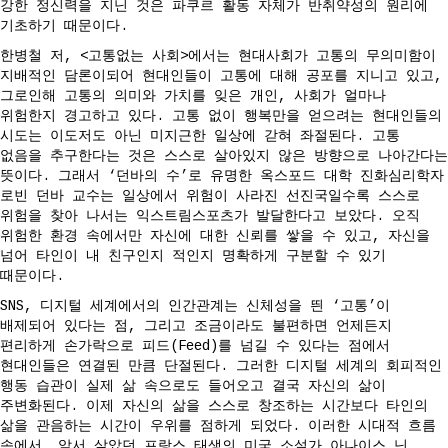
강한 정신력을 지닌 것은 파쿠르 활동 자체가 반취약성의 원리에
기초하기 때문이다.
한병철 저, <고통없는 사회>에서는 현대사회가 고통의 무의미함이
지배적인 담론이되어 현대인들이 고통에 대해 공포를 지니고 있고,
그로인해 고통의 의미와 가치를 잊은 개인, 사회가 얼마나
위험한지 경고하고 있다. 고통 없이 행복만을 얻으려는 현대인들의
시도는 이도저도 아닌 미지근한 일상에 갇혀 좌절된다. 고통
없음을 추구한다는 것은 스스로 살아있지 않은 방향으로 나아간다는
뜻이다. 그래서 ‘던바의 수’로 유명한 옥스포드 대학 진화심리학자
로빈 던바 교수는 일상에서 위험이 사라진 선진국일수록 스스로
위험을 찾아 나서는 익스트림스포츠가 발달한다고 보았다. 오직
위험한 환경 속에서만 자신에 대한 신뢰를 쌓을 수 있고, 자신을
넘어 타인이 내 친구인지 적인지 명확하게 구분할 수 있기
때문이다.
SNS, 디지털 세계에서의 인간관계는 신체성을 띈 ‘고통’이
배제되어 있다는 점, 그리고 조금이라도 불편하면 언제든지
편리하게 손가락으로 피드(Feed)를 넘길 수 있다는 점에서
현대인들은 연결된 만큼 단절된다. 그러한 디지털 세계의 회피적인
행동 습관이 실제 삶 속으로도 들어오고 결국 자신의 삶이
주변화된다. 이제 자신의 삶을 스스로 창조하는 시간보다 타인의
삶을 관음하는 시간이 우위를 점하게 되었다. 이러한 시대적 흐름
속에서, 앞서 살았던 프랑스 태생의 미국 소설가 아나이스 닌