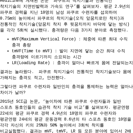
Medicine에 게재된 논문 ‘파쿠르의 착지기술과 전통적인
착지기술의 지면반발력과 가속도 연구’를 살펴보자. 평균 2.9년의
파쿠르 경력을 지닌 10명의 남성 파쿠르 수련자를 섭외하여
0.75m의 높이에서 파쿠르의 착지기술(오직 앞꿈치로만 착지)과
전통적인 착지기술(앞꿈치 착지 후 뒷꿈치까지 바닥에 닿는 방식)
을 각각 5회씩 실시했다. 충격량은 다음 3가지 분야로 측정했다.
mVF(Maximum Vertical Force) : 체중에 따른 최대 수직
충격 총량
tmVF(Time to mVF) : 발이 지면에 닿는 순간 최대 수직
충격량에 이르기까지 소요되는 시간
LR(Loading Rate) : 충격이 얼마나 빠르게 몸에 전달되는지
결과는 놀라웠다. 파쿠르 착지기술이 전통적인 착지기술보다 몸에
가해지는 충격도 적고, 안전했다.
그렇다면 파쿠르 수련자와 일반인의 충격을 통제하는 능력은 얼마나
차이가 날까?
2015년 SCI급 논문, ‘높이차에 따른 파쿠르 수련자들과 일반
스포츠 동호인들의 습관적 착지 기술 비교’를 살펴보자. 평균연령
22세의 평균 파쿠르 경력 4.9년의 10명의 파쿠르 수련자와
평균연령 24세의 평균 운동경력 8.6년의 타 스포츠 동호인 10명을
각각 자신의 키의 25%와 50% 높이에서 3회씩 착지를
비교실험했다. 결과는 mVF, tmVF, LR 등 모든 분야에 있어서 2배