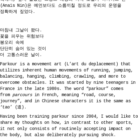
(Anaïs Nin)은 예언보다도 소름끼칠 정도로 우리의 운명을
정확하게 짚었다.
마침내 그날이 왔다.
꽃을 피우는 위험보다
봉오리 속에
단단히 숨어 있는 것이
더 고통스러운 날이.
Parkour is a movement art (L’art du deplacement) that
utilizes inherent human movements of running, jumping,
balancing, hanging, climbing, crawling, and more to
overcome obstacles. It was started by nine teenagers in
France in the late 1980s. The word “parkour” comes
from
parcours
in French, meaning “road, course,
journey”, and in Chinese
characters it is the same as
‘tao’ (道).
Having been training parkour since 2004, I would like to
share my thoughts on how, in contrast to other sports,
it not only consists of routinely accepting impact on
the body, but also deliberately pursuing shock.