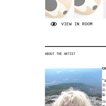
VIEW IN ROOM
ABOUT THE ARTIST
CH
“
것
요
일
크