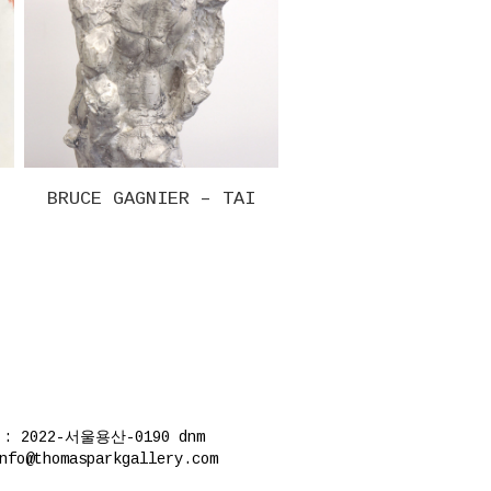
CE GAGNIER – TAI
GREG COLSON – WIMBLEDON
CENTRE COURT
S
 2022-서울용산-0190
dnm
thomasparkgallery.com