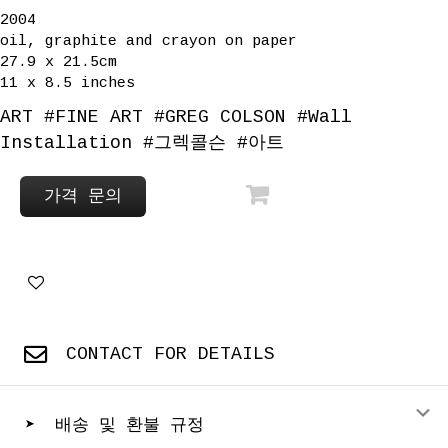
2004
oil, graphite and crayon on paper
27.9 x 21.5cm
11 x 8.5 inches
ART
#
FINE ART
#
GREG COLSON
#
Wall
Installation
#
그렉콜슨
#
아트
가격 문의
CONTACT FOR DETAILS
E
➤ 배송 및 환불 규정