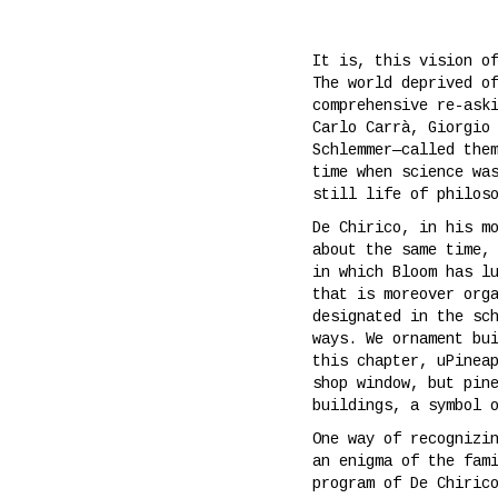
It is, this vision o
The world deprived o
comprehensive re-ask
Carlo Carrà, Giorgio
Schlemmer—called the
time when science wa
still life of philos
De Chirico, in his m
about the same time,
in which Bloom has l
that is moreover org
designated in the sc
ways. We ornament bu
this chapter, uPinea
shop window, but pin
buildings, a symbol 
One way of recognizi
an enigma of the fam
program of De Chiric