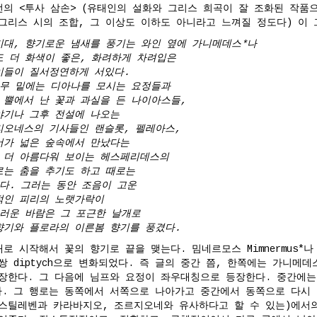
턴의 <투사 삼손> (유태인의 설화와 그리스 희곡이 잘 조화된 작품
그리스 시의 조합, 그 이상도 이하도 아니라고 느껴질 정도다) 이 
기대, 향기로운 냄새를 풍기는 와인 옆에 가니메데스*나
 더 화색이 좋은, 화려하게 차려입은
이들이 질서정연하게 서있다.
나무 밑에는 디아나를 모시는 요정들과
 뿔에서 난 꽃과 과실을 든 나이아스들,
야기나 그후 전설에 나오는
리오네스의 기사들인 랜슬롯, 펠레아스,
어가 넓은 숲속에서 만났다는
 더 아름다워 보이는 헤스페리데스의
로는 춤을 추기도 하고 때로는
다. 그러는 동안 조음이 고운
적인 피리의 노랫가락이
러운 바람은 그 포근한 날개로
향기와 플로라의 이른봄 향기를 풍겼다.
로 시작해서 꽃의 향기로 끝을 맺는다. 밈네르모스 Mimnermus*
 diptych으로 변화되었다. 즉 글의 중간 쯤, 한쪽에는 가니메데
장한다. 그 다음에 님프와 요정이 좌우대칭으로 등장한다. 중간에는
. 그 행로는 동쪽에서 서쪽으로 나아가고 중간에서 동쪽으로 다시 
스틸레벤과 카라바지오, 조르지오네와 유사하다고 할 수 있는)에서