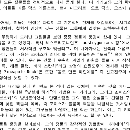
한 모든 질문들을 전반적으로 다시 묻게 한다. 디 키리코와 그의 학
 이들을 따른 막스 에른스트, 르네 마그리트, 오토 딕스, 오스카 
처럼, 이들은 탄생은 과학이 그 기본적인 전제를 재검토하는 시기와
것처럼, 철학적 명상이 깃든 정물은 그들에게 걸맞는 표현수단이었
 뚜렷하게 드러난 그림들을 보면 종종 정물과 풍경이 함께 있다. 
을 하고 있었다. 특히 레스트리고니언즈 Laestrygonians 장*
 장면들이 서사적인 구조와 맞물리고, 더 나아가서는 건축의 개념으
는데, 이 내용은 조이스가 리나티를 위해 만들어준 “도표”* 속에 있
이룰 수 있다. 우리는 건물에 수확한 과일의 화환을 돌로 새겨 장식
 록, 레몬 플랫, 버터 스캇치”라고 상점의 쇼윈도우에 전시된 사탕
 Pineapple Rock”은 또한 “돌로 만든 파인애플” 즉 신고전주
장식을 뜻할 수 있다.
은 대상을 전에 한 번도 본 적이 없는 것처럼, 익숙한 것을 에니그마
위한, 이러한 “낯설게 하기”의 기법은 디 키리코의, 그리고 조이스
브스키*의 방법론이었다. 만델스탐은 그의 짧은 소설들과 긴밀한 
에 꽂힌 책들의 목록, 즉 조이스가 블룸의 책들을 나열하는 것처럼)
터들의 집에 있는 가구들을 나열하는)을 적곤 하는데, 이는 디 키
거나 낯선 방식으로 나열하는 것과 유사하다고 할 수 있다.
물을 운명을 살펴보자. 그의 정물의 감각적인 명료함이 파라데이*와