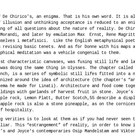
f De Chirico’s, an enigma. That is his own word. It is a
f illusion and unthinking acceptance is reduced to an en
ing of all questions about the nature of reality. De Chi
 Morandi, and later by emulation Max Ernst, Rene Magritt
mselves i metafisici. Like the English metaphysical poet
s revising basic tenets. And as for Donne with his maps 
ophical meditation was a vehicle congenial to them.
ost characteristic canvases, was fusing still life and l
 was doing the same thing in Ulysses. The chapter called
unch, is a series of symbolic still lifes fitted into a 
anized around the idea of architecture (the chapter's “a
hema he made for Linati). Architecture and food come tog
ildings with garlands of harvest fruit in stone. Joyce’s
pple rock, Lemon Platt, Butter Scotch,55 describe a disp
eapple rock is also a stone pineapple, as on the cornice
of hospitality.
ng verities is to look at them as if you had never seen 
iliar. This “estrangement” of reality, in order to know 
o’s and Joyce's contemporaries Osip Mandelstam and Vikto