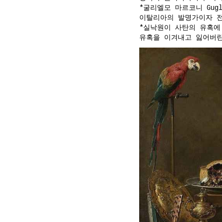
*굴리엘모 마르코니 Gugliel
이탈리아의 발명가이자 전
*실낙원이 사탄의 유혹에
유혹을 이겨내고 잃어버린