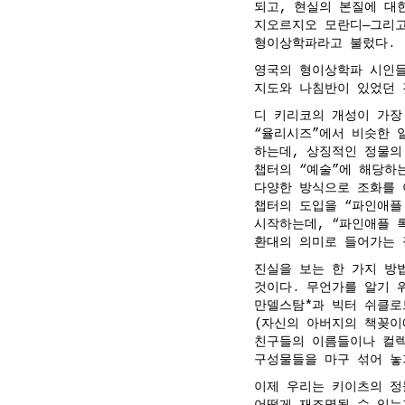
되고, 현실의 본질에 대
지오르지오 모란디—그리고
형이상학파라고 불렀다.
영국의 형이상학파 시인들
지도와 나침반이 있었던 
디 키리코의 개성이 가장
“율리시즈”에서 비슷한 일
하는데, 상징적인 정물의
챕터의 “예술”에 해당하
다양한 방식으로 조화를 
챕터의 도입을 “파인애플
시작하는데, “파인애플 록
환대의 의미로 들어가는 
진실을 보는 한 가지 방법
것이다. 무언가를 알기 
만델스탐*과 빅터 쉬클로
(자신의 아버지의 책꽂이
친구들의 이름들이나 컬렉
구성물들을 마구 섞어 놓
이제 우리는 키이츠의 정