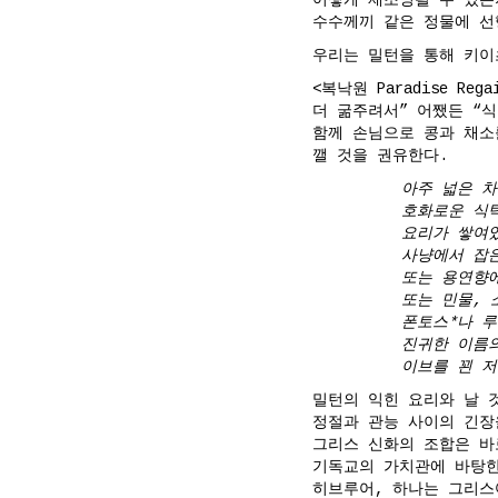
어떻게 재조명될 수 있는
수수께끼 같은 정물에 선
우리는 밀턴을 통해 키이
<복낙원 Paradise R
더 굶주려서” 어쨌든 “
함께 손님으로 콩과 채소
깰 것을 권유한다.
아주 넓은 차
호화로운 식
요리가 쌓여있
사냥에서 잡은
또는 용연향에
또는 민물, 
폰토스*나 
진귀한 이름의
이브를 꾄 저
밀턴의 익힌 요리와 날 
정절과 관능 사이의 긴장
그리스 신화의 조합은 바
기독교의 가치관에 바탕한)
히브루어, 하나는 그리스