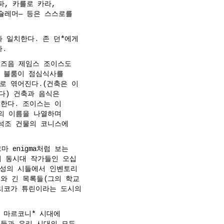
파, 카를로 카라,
슐레머— 등은 스스로를
 일치한다. 존 던*에게
다.
그즈음 제임스 조이스도
에서 블룸이 점심식사를
로 엮어진다.(건축은 이
다) 건축과 음식은
한다. 조이스는 이
의 이름을 나열하며
의 석조 건물의 코니스에
 enigma처럼 보는
의 동시대 작가들인 오십
구성의 시들에서 인벤토리
와 긴 목록들(그의 학교
리코가 튜린이라는 도시의
 마르코니* 시대에