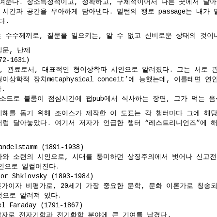
여준다. 장소특정적이고, 정확하고, 구체적이어서 다른 곳에서 날
시간과 공간을 우아하게 담아낸다. 밀턴의 행로 passage는 내가
다.
의는 수수께끼로, 질문을 일으키는, 알 수 없고 신비로운 상태의 것이
 질문, 난제
72-1631)
인, 관료로서, 대표적인 형이상학파 시인으로 알려졌다. 그는 서로 
상학적 장치metaphysical conceit’에 능했는데, 이를테면 
.
피소드로 블룸이 점심시간에 펍pub에서 식사하는 장면, 그가 먹는 
이해를 돕기 위해 조이스가 제작한 이 도표는 각 챕터마다 그에 해당
처럼 달아놓았다. 여기서 저자가 언급한 챕터 “레스트리니언즈”에 해
delstamm (1891-1938)
아와 소련의 시인으로, 시대를 풍미하던 상징주의에서 벗어나 신고
시인으로 일컬어진다.
Shklovsky (1893-1984)
가이자 비평가로, 20세기 가장 중요한 문학, 문화 이론가로 칭송되
것으로 알려져 있다.
Faraday (1791-1867)
자로 전자기학과 전기화학 분야에 큰 기여를 남겼다.