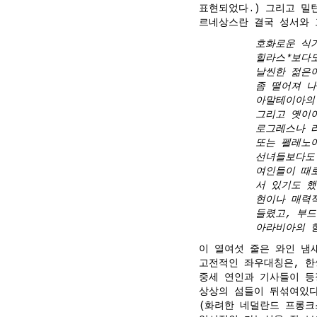
표현되었다.) 그리고 밀
르네상스란 결국 성서와 
호화로운 식
힐라스*보다도
날씬한 젊은
좀 떨어져 
아말테이아의
그리고 옛이
로그레스나 
또는 펠레노
선녀들보다도
여인들이 때
서 있기도 했
현이나 매력
들렸고, 부드
아라비아의 
이 열여섯 줄은 와인 냄새
고전적인 좌우대칭은, 한쌍
중세 연인과 기사들이 등
상상의 섬들이 뒤섞여있다
(화려한 네덜란드 프롱크