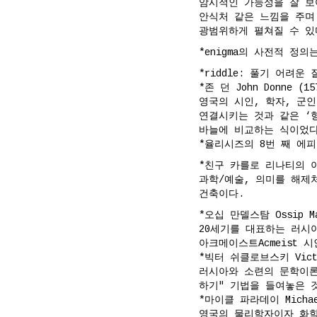
암시적인 가능성을 잘 보
안식처 같은 느낌을 주며 
광범위하게 펼쳐질 수 있
*enigma의 사전적 정
*riddle: 풀기 어려운
*존 던 John Donne (15
영국의 시인, 학자, 군
연결시키는 것과 같은 ‘형이
바늘에 비교하는 식이었다
*율리시즈의 8번 째 에
*친구 카를로 리나티의 
과학/예술, 의미를 해제
건축이다.
*오십 만델스탐 Ossip Man
20세기를 대표하는 러시
아크메이스트Acmeist 
*빅터 쉬클로브스키 Victor 
러시아와 소련의 문학이론
하기" 기법을 들여놓은 
*마이클 파라데이 Michael 
영국의 물리학자이자 화학