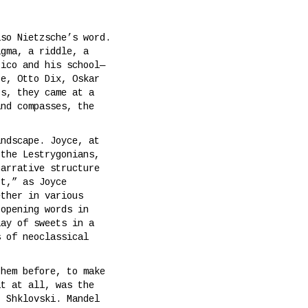
lso Nietzsche’s word.
igma, a riddle, a
rico and his school—
e, Otto Dix, Oskar
s, they came at a
and compasses, the
andscape. Joyce, at
 the Lestrygonians,
narrative structure
rt,” as Joyce
ether in various
 opening words in
lay of sweets in a
s of neoclassical
them before, to make
it at all, was the
r Shklovski. Mandel