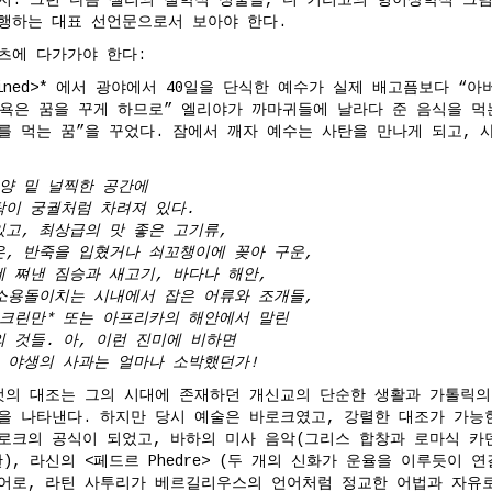
지. 그런 다음 셸리의 철학적 정물을, 디 키리코의 형이상학적 그
행하는 대표 선언문으로서 보아야 한다.
츠에 다가가야 한다:
egained>* 에서 광야에서 40일을 단식한 예수가 실제 배고픔보다 
식욕은 꿈을 꾸게 하므로” 엘리야가 까마귀들에 날라다 준 음식을 먹
를 먹는 꿈”을 꾸었다. 잠에서 깨자 예수는 사탄을 만나게 되고, 
양 밑 널찍한 공간에
탁이 궁궐처럼 차려져 있다.
고, 최상급의 맛 좋은 고기류,
, 반죽을 입혔거나 쇠꼬챙이에 꽂아 구운,
 쪄낸 짐승과 새고기, 바다나 해안,
소용돌이치는 시내에서 잡은 어류와 조개들,
루크린만* 또는 아프리카의 해안에서 말린
 것들. 아, 이런 진미에 비하면
 야생의 사과는 얼마나 소박했던가!
것의 대조는 그의 시대에 존재하던 개신교의 단순한 생활과 가톨릭의
을 나타낸다. 하지만 당시 예술은 바로크였고, 강렬한 대조가 가능
로크의 공식이 되었고, 바하의 미사 음악(그리스 합창과 로마식 카
, 라신의 <페드르 Phedre> (두 개의 신화가 운율을 이루듯이 
어로, 라틴 사투리가 베르길리우스의 언어처럼 정교한 어법과 자유