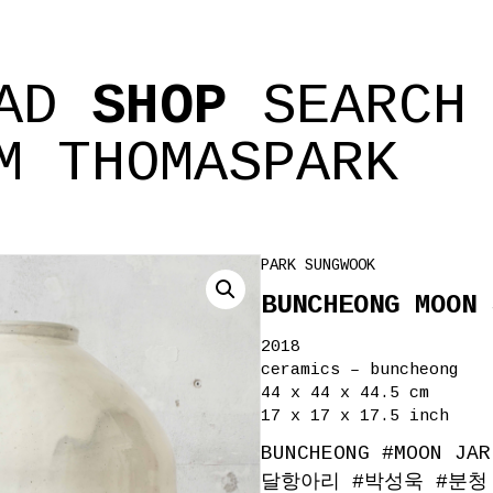
AD
SHOP
SEARCH
M
THOMASPARK
PARK SUNGWOOK
BUNCHEONG MOON 
2018
ceramics – buncheong
44 x 44 x 44.5 cm
17 x 17 x 17.5 inch
BUNCHEONG
#
MOON JAR
달항아리
#
박성욱
#
분청