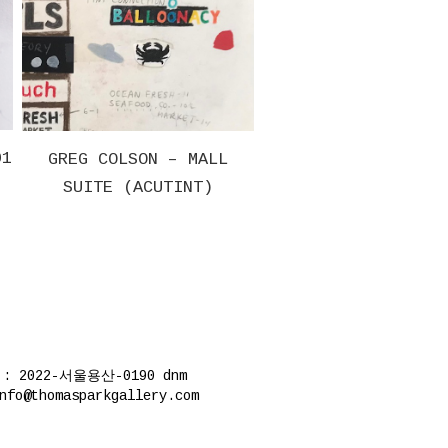
BRUCE GAGNIER – TAI
CHR
COLSON – MALL
E (ACUTINT)
 2022-서울용산-0190
dnm
thomasparkgallery.com