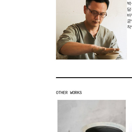
박
담
바
균
작
OTHER WORKS