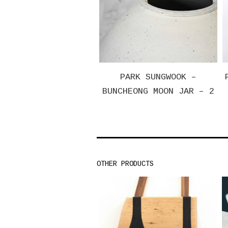
–
PARK SUNGWOOK –
PARK SUNGWOOK 
JAR
BUNCHEONG MOON JAR – 2
GLAZED MOON
OTHER PRODUCTS